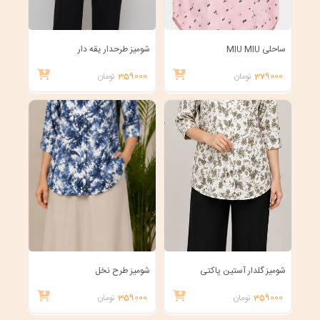
ساحلی MIU MIU
شومیز طرحدار یقه دار
379000
تومان
359000
تومان
شومیز گلدار آستین پاکتی
شومیز طرح نخل
359000
تومان
359000
تومان