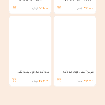
899000
تومان
599000
تومان
شومیز آستین کوتاه جلو دکمه
ست کت سارافون پشت نگین
399000
تومان
459000
تومان