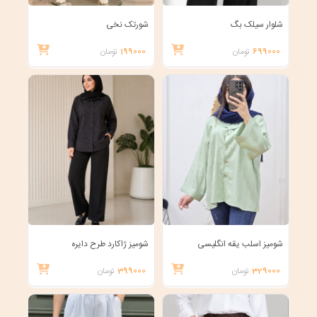
شلوار سیلک بگ
شورتک نخی
699000
تومان
199000
تومان
شومیز اسلب یقه انگلیسی
شومیز ژاکارد طرح دایره
329000
تومان
399000
تومان