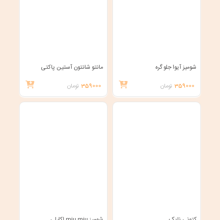
شومیز آیوا جلو گره
مانتو شانتون آستین پاکتی
359000
تومان
359000
تومان
کتونی نایک
شومیز miu miu اکلیلی