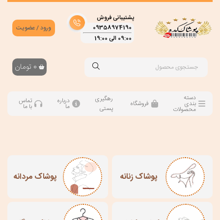
پشتیبانی فروش
09358974190
ورود / عضویت
09:00 الی 19:00
0
تومان
دسته
رهگیری
درباره
تماس
بندی
فروشگاه
ما
با ما
پستی
محصولات
پوشاک زنانه
پوشاک مردانه