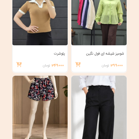
شومیز شیشه ای فول نگین
پلوشرت
399000
تومان
349000
تومان