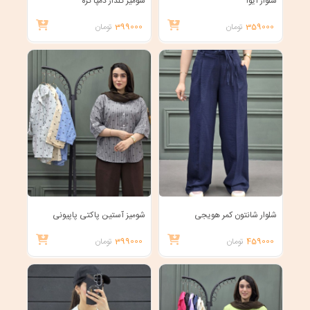
شلوار آیوا
شومیز گلدار دمپا گره
359000
تومان
399000
تومان
شلوار شانتون کمر هویجی
شومیز آستین پاکتی پاپیونی
459000
تومان
399000
تومان