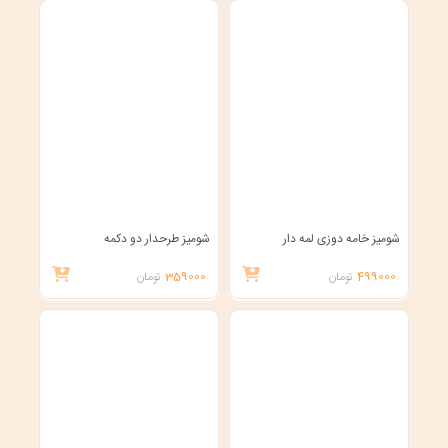
شومیز خامه دوزی لمه دار
شومیز طرحدار دو دکمه
499000
تومان
359000
تومان