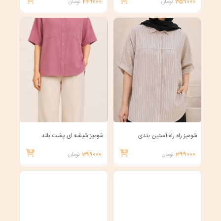
359000
تومان
449000
تومان
شومیز راه راه آستین بندی
شومیز شیشه ای پشت بلند
399000
تومان
399000
تومان