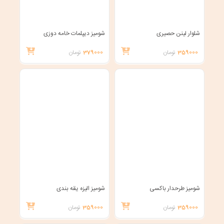
شلوار لینن حصیری
شومیز دیپلمات خامه دوزی
359000
تومان
379000
تومان
شومیز طرحدار باکسی
شومیز الیزه یقه بندی
359000
تومان
359000
تومان