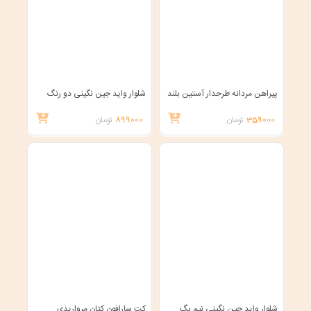
پیراهن مردانه طرحدار آستین بلند
شلوار واید جین نگینی دو رنگ
359000
تومان
899000
تومان
شلوار واید جین نگینی نیم بگ
کت سارافون کتان مرواریدی