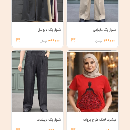
شلوار بگ مازراتی
شلوار بگ لایوسل
499000
تومان
399000
تومان
تیشرت لانگ طرح پروانه
شلوار بگ دیپلمات