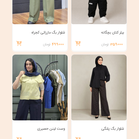
بیلر کتان بچگانه
شلوار بگ مازراتی کجراه
359000
تومان
499000
تومان
شلوار بگ پلنگی
وست لینن حصیری