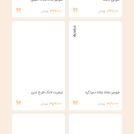
799000
تومان
399000
تومان
شومیز miu miu دمپا گره
تیشرت لانگ طرح تدی
379000
تومان
359000
تومان