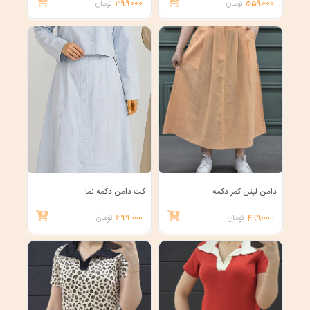
559000
تومان
399000
تومان
دامن لینن کمر دکمه
کت دامن دکمه نما
499000
تومان
699000
تومان