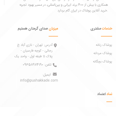
همکاری با بیش از 400 برند ایرانی و بین‌المللی، در مسیر بهبود تجربه
خرید آنلاین پوشاک در ایران گام بردارد.
خدمات
مشتری
میزبان
صدای گرمتان هستیم
پوشاک زنانه
آدرس:
تهران - نازی آباد خ
رجائی - کوچه فارسیان -
پوشاک مردانه
پلاک 11 طبقه اول - واحد یک
پوشاک بچگانه
تلفن:
09358974190
ایمیل:
info@pushakkade.com
نماد
اعتماد