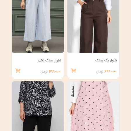
شلوار بگ سیلک
شلوار سیلک نخی
699000
تومان
499000
تومان