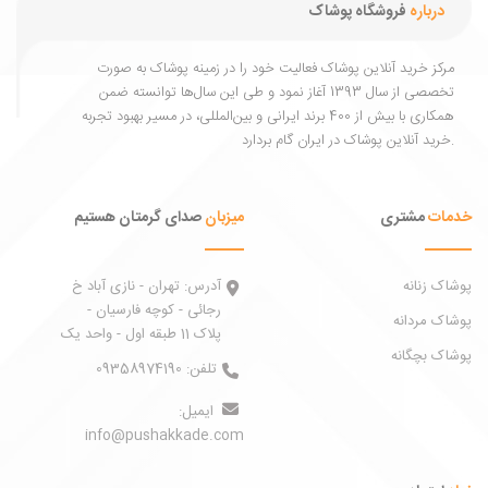
و هر فصل.
درباره
فروشگاه پوشاک
مرکز خرید آنلاین پوشاک فعالیت خود را در زمینه پوشاک به ‌صورت
تخصصی از سال 1393 آغاز نمود و طی این سال‌ها توانسته ضمن
همکاری با بیش از 400 برند ایرانی و بین‌المللی، در مسیر بهبود تجربه
خرید آنلاین پوشاک در ایران گام بردارد.
خدمات
مشتری
میزبان
صدای گرمتان هستیم
پوشاک زنانه
آدرس:
تهران - نازی آباد خ
رجائی - کوچه فارسیان -
پوشاک مردانه
پلاک 11 طبقه اول - واحد یک
پوشاک بچگانه
تلفن:
09358974190
ایمیل:
info@pushakkade.com