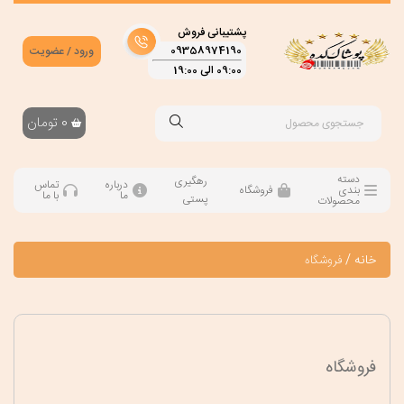
پشتیبانی فروش
09358974190
ورود / عضویت
09:00 الی 19:00
0
تومان
دسته
رهگیری
درباره
تماس
بندی
فروشگاه
ما
با ما
پستی
محصولات
خانه
/
فروشگاه
فروشگاه