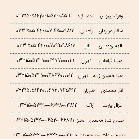
زهرا سیروس
نجف اباد
033150514200105110085111
ساناز عزیزیان
زاهدان
033150514200071450098111
الهه رودباری
زابل
033150514200070990986111
مبینا فراهانی
تهران
033150514200069770000111
دنیا حسین زاده
تهران
033150514200068670000111
اذر محمدی
خاوران
033150514200067207454111
غزال پارسا
اراک
033150514200066480038111
حسن شاه محمدی
سقز
033150514200065200668111
منیره سادات میر موحد
تهران
033150514200064260000111