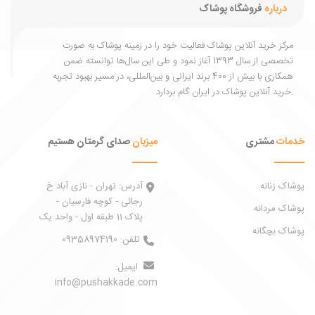
و هر فصل.
درباره
فروشگاه پوشاک
فاطمه طاهری
شبانکاره
033150514200054997564111
مرکز خرید آنلاین پوشاک فعالیت خود را در زمینه پوشاک به ‌صورت
راحیل ترکاشوند
شهریار
033150514200053110335111
تخصصی از سال 1393 آغاز نمود و طی این سال‌ها توانسته ضمن
همکاری با بیش از 400 برند ایرانی و بین‌المللی، در مسیر بهبود تجربه
سیما طهماسبزاده
شهریار
033150514200052010335111
خرید آنلاین پوشاک در ایران گام بردارد.
زهرا فراهانی
تهران
033150514200051890000111
خدمات
مشتری
میزبان
صدای گرمتان هستیم
معصومه وشمند
رباط کریم
033150514200050180376111
شیما ربیعی
کنگان
033150514200049677557111
پوشاک زنانه
آدرس:
تهران - نازی آباد خ
رجائی - کوچه فارسیان -
پوشاک مردانه
اکرم مندگاری
کرج
033150514200048840003111
پلاک 11 طبقه اول - واحد یک
پوشاک بچگانه
تلفن:
09358974190
حامد داود ابادی
داود اباد
033150514200047163835111
ایمیل:
info@pushakkade.com
سجاد اسیریار
پارس اباد
033150514200046160569111