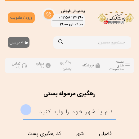
پشتیبانی فروش
09358974190
ورود / عضویت
09:00 الی 19:00
0
تومان
دسته
رهگیری
درباره
تماس
بندی
فروشگاه
ما
با ما
پستی
محصولات
رهگیری مرسوله پستی
فامیلی
شهر
کد رهگیری پست