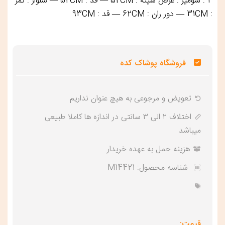
4 : شومیز : عرض سینه : 52CM — قد : 52CM — شلوار : کمر
: 31CM — دور ران : 62CM — قد : 93CM
فروشگاه پوشاک کده
تعویض و‌ مرجوعی به هیچ عنوان نداریم
اختلاف ۲ الی ۳ سانتی در اندازه ها کاملا طبیعی
میباشد
هزینه حمل به عهده خریدار
شناسه محصول:
M14421
قیمت: