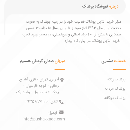
و هر فصل.
درباره
فروشگاه پوشاک
مرکز خرید آنلاین پوشاک فعالیت خود را در زمینه پوشاک به ‌صورت
تخصصی از سال 1393 آغاز نمود و طی این سال‌ها توانسته ضمن
همکاری با بیش از 400 برند ایرانی و بین‌المللی، در مسیر بهبود تجربه
خرید آنلاین پوشاک در ایران گام بردارد.
خدمات
مشتری
میزبان
صدای گرمتان هستیم
پوشاک زنانه
آدرس:
تهران - نازی آباد خ
رجائی - کوچه فارسیان -
پوشاک مردانه
پلاک 11 طبقه اول - واحد یک
پوشاک بچگانه
تلفن:
09358974190
ایمیل:
info@pushakkade.com