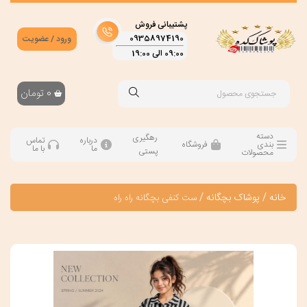
پشتیبانی فروش
09358974190
ورود / عضویت
09:00 الی 19:00
0
تومان
دسته
رهگیری
درباره
تماس
بندی
فروشگاه
ما
با ما
پستی
محصولات
خانه
/
پوشاک بچگانه
/
ست کنفی بچگانه راه راه