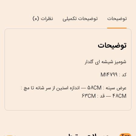
توضیحات
توضیحات تکمیلی
نظرات (0)
توضیحات
شومیز شیشه ای گلدار
کد : M14799
عرض سینه : 58CM — اندازه استین از سر شانه تا مچ :
48CM — قد : 63CM