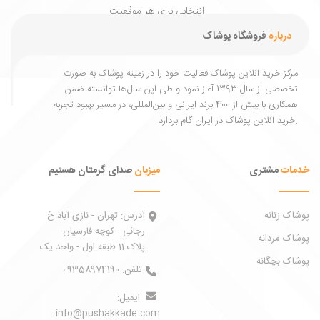
انتخابی برای هر موقعیت
و هر فصل.
درباره
فروشگاه پوشاک
مرکز خرید آنلاین پوشاک فعالیت خود را در زمینه پوشاک به ‌صورت
تخصصی از سال 1393 آغاز نمود و طی این سال‌ها توانسته ضمن
همکاری با بیش از 400 برند ایرانی و بین‌المللی، در مسیر بهبود تجربه
خرید آنلاین پوشاک در ایران گام بردارد.
خدمات
مشتری
میزبان
صدای گرمتان هستیم
پوشاک زنانه
آدرس:
تهران - نازی آباد خ
رجائی - کوچه فارسیان -
پوشاک مردانه
پلاک 11 طبقه اول - واحد یک
پوشاک بچگانه
تلفن:
09358974190
ایمیل:
info@pushakkade.com