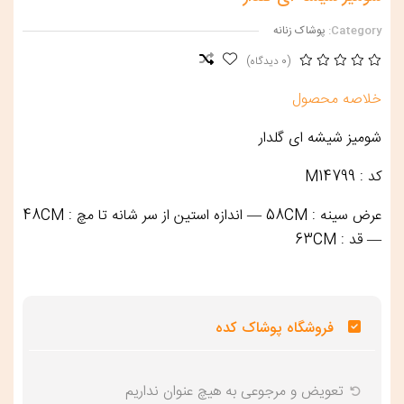
Category:
پوشاک زنانه
(0 دیدگاه)
خلاصه محصول
شومیز شیشه ای گلدار
کد : M14799
عرض سینه : 58CM — اندازه استین از سر شانه تا مچ : 48CM
— قد : 63CM
فروشگاه پوشاک کده
تعویض و‌ مرجوعی به هیچ عنوان نداریم