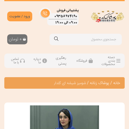
پشتیبانی فروش
09358974190
ورود / عضویت
09:00 الی 19:00
0
تومان
دسته
رهگیری
درباره
تماس
بندی
فروشگاه
ما
با ما
پستی
محصولات
خانه
/
پوشاک زنانه
/
شومیز شیشه ای گلدار