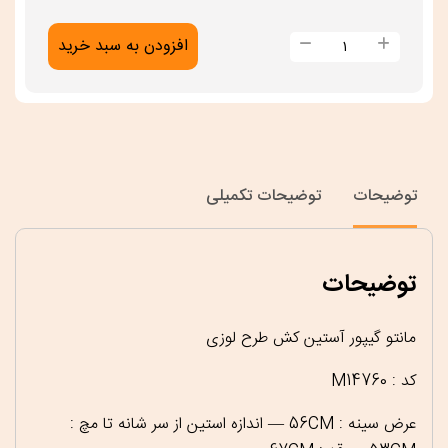
مانتو
افزودن به سبد خرید
گیپور
آستین
کش
طرح
لوزی
توضیحات
توضیحات تکمیلی
عدد
توضیحات
مانتو گیپور آستین کش طرح لوزی
کد : M14760
عرض سینه : 56CM — اندازه استین از سر شانه تا مچ :