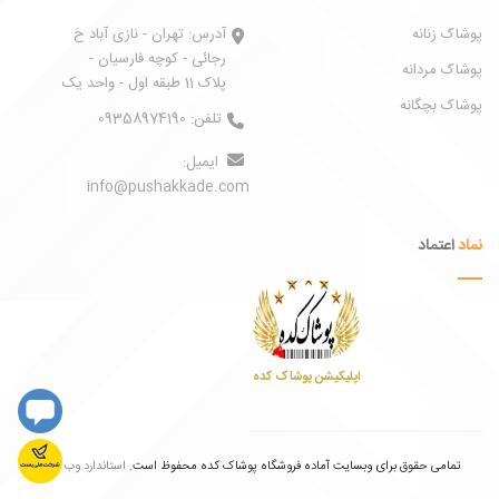
پوشاک زنانه
آدرس:
تهران - نازی آباد خ
رجائی - کوچه فارسیان -
پوشاک مردانه
پلاک 11 طبقه اول - واحد یک
پوشاک بچگانه
تلفن:
09358974190
ایمیل:
info@pushakkade.com
نماد
اعتماد
اپلیکیشن پوشاک کده
تمامی حقوق برای وبسایت آماده فروشگاه پوشاک کده محفوظ است.
استاندارد وب ابران