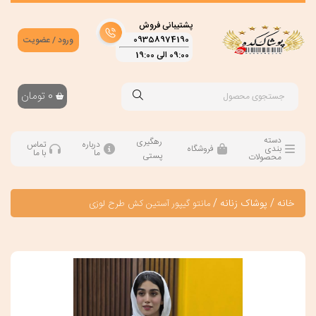
پشتیبانی فروش
09358974190
ورود / عضویت
09:00 الی 19:00
0
تومان
دسته
رهگیری
درباره
تماس
بندی
فروشگاه
ما
با ما
پستی
محصولات
خانه
/
پوشاک زنانه
/
مانتو گیپور آستین کش طرح لوزی