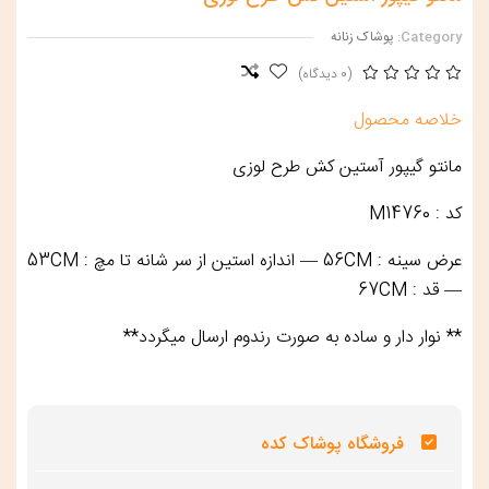
Category:
پوشاک زنانه
(0 دیدگاه)
خلاصه محصول
مانتو گیپور آستین کش طرح لوزی
کد : M14760
عرض سینه : 56CM — اندازه استین از سر شانه تا مچ : 53CM
— قد : 67CM
** نوار دار و ساده به صورت رندوم ارسال میگردد**
فروشگاه پوشاک کده