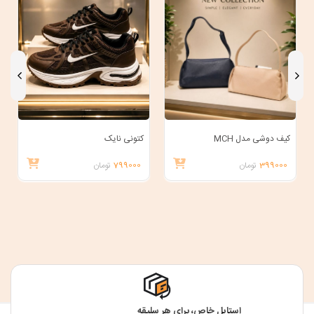
کیف دوشی مدل MCH
کتونی نایک
399000
تومان
799000
تومان
استایل خاص، برای هر سلیقه