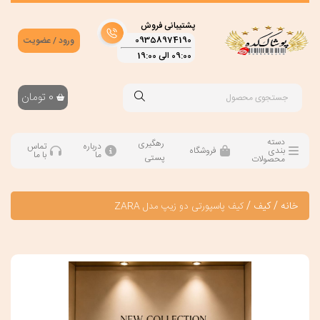
پشتیبانی فروش
09358974190
ورود / عضویت
09:00 الی 19:00
0
تومان
دسته
رهگیری
درباره
تماس
بندی
فروشگاه
ما
با ما
پستی
محصولات
خانه
/
کیف
/
کیف پاسپورتی دو زیپ مدل ZARA