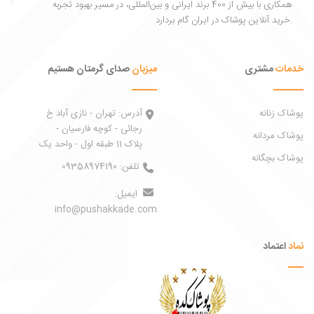
همکاری با بیش از 400 برند ایرانی و بین‌المللی، در مسیر بهبود تجربه
خرید آنلاین پوشاک در ایران گام بردارد.
خدمات
مشتری
میزبان
صدای گرمتان هستیم
پوشاک زنانه
آدرس:
تهران - نازی آباد خ
رجائی - کوچه فارسیان -
پوشاک مردانه
پلاک 11 طبقه اول - واحد یک
پوشاک بچگانه
تلفن:
09358974190
ایمیل:
info@pushakkade.com
نماد
اعتماد