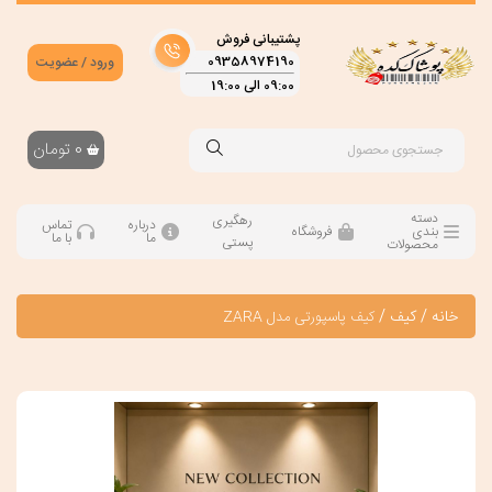
پشتیبانی فروش
09358974190
ورود / عضویت
09:00 الی 19:00
0
تومان
دسته
رهگیری
درباره
تماس
بندی
فروشگاه
ما
با ما
پستی
محصولات
خانه
/
کیف
/
کیف پاسپورتی مدل ZARA