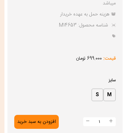
میباشد
هزینه حمل به عهده خریدار
شناسه محصول:
M14653
قیمت:
699.000 تومان
سایز
S
M
تیشرت
افزودن به سبد خرید
مردانه