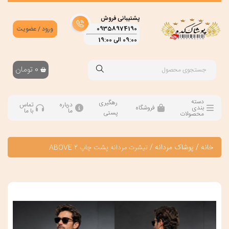
پشتیبانی فروش
09358974190
ورود / عضویت
09:00 الی 19:00
0
تومان
دسته
رهگیری
درباره
تماس
بندی
فروشگاه
ما
با ما
پستی
محصولات
خانه
/
پوشاک مردانه
/
تیشرت مردانه پشت چاپ ABOVE 2