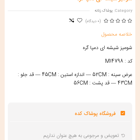
Category:
پوشاک زنانه
(0 دیدگاه)
خلاصه محصول
شومیز شیشه ای دمپا گره
کد : M14798
عرض سینه : 52CM — اندازه استین : 45CM — قد جلو :
43CM — قد پشت : 56CM
فروشگاه پوشاک کده
تعویض و‌ مرجوعی به هیچ عنوان نداریم