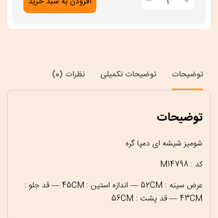
شومیز
افزودن به سبد خرید
شیشه
ای
دمپا
گره
عدد
توضیحات
توضیحات تکمیلی
نظرات (0)
توضیحات
شومیز شیشه ای دمپا گره
کد : M14798
عرض سینه : 52CM — اندازه استین : 45CM — قد جلو :
43CM — قد پشت : 56CM