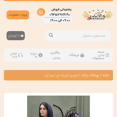
پشتیبانی فروش
09358974190
ورود / عضویت
09:00 الی 19:00
0
تومان
دسته
رهگیری
درباره
تماس
بندی
فروشگاه
ما
با ما
پستی
محصولات
خانه
/
پوشاک زنانه
/
شومیز شیشه ای دمپا گره