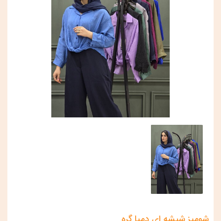
شومیز شیشه ای دمپا گره