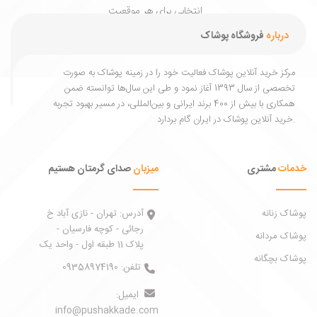
انتخابی برای هر موقعیت
و هر فصل.
درباره
فروشگاه پوشاک
مرکز خرید آنلاین پوشاک فعالیت خود را در زمینه پوشاک به ‌صورت
تخصصی از سال 1393 آغاز نمود و طی این سال‌ها توانسته ضمن
همکاری با بیش از 400 برند ایرانی و بین‌المللی، در مسیر بهبود تجربه
خرید آنلاین پوشاک در ایران گام بردارد.
خدمات
مشتری
میزبان
صدای گرمتان هستیم
پوشاک زنانه
آدرس:
تهران - نازی آباد خ
رجائی - کوچه فارسیان -
پوشاک مردانه
پلاک 11 طبقه اول - واحد یک
پوشاک بچگانه
تلفن:
09358974190
ایمیل:
info@pushakkade.com