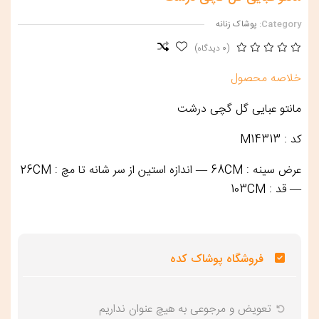
Category:
پوشاک زنانه
(0 دیدگاه)
خلاصه محصول
مانتو عبایی گل گچی درشت
کد : M14313
عرض سینه : 68CM — اندازه استین از سر شانه تا مچ : 26CM
— قد : 103CM
فروشگاه پوشاک کده
تعویض و‌ مرجوعی به هیچ عنوان نداریم