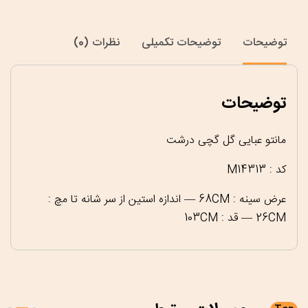
توضیحات
توضیحات تکمیلی
نظرات (0)
توضیحات
مانتو عبایی گل گچی درشت
کد : M14313
عرض سینه : 68CM — اندازه استین از سر شانه تا مچ :
26CM — قد : 103CM