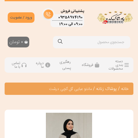
پشتیبانی فروش
09358974190
ورود / عضویت
09:00 الی 19:00
0
تومان
دسته
رهگیری
درباره
تماس
بندی
فروشگاه
ما
با ما
پستی
محصولات
خانه
/
پوشاک زنانه
/
مانتو عبایی گل گچی درشت