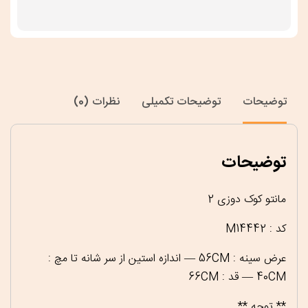
توضیحات
توضیحات تکمیلی
نظرات (0)
توضیحات
مانتو کوک دوزی 2
کد : M14442
عرض سینه : 56CM — اندازه استین از سر شانه تا مچ :
40CM — قد : 66CM
** توجه **