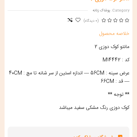
Category:
پوشاک زنانه
(0 دیدگاه)
خلاصه محصول
مانتو کوک دوزی 2
کد : M14442
عرض سینه : 56CM — اندازه استین از سر شانه تا مچ : 40CM
— قد : 66CM
** توجه **
کوک دوزی رنگ مشکی سفید میباشد