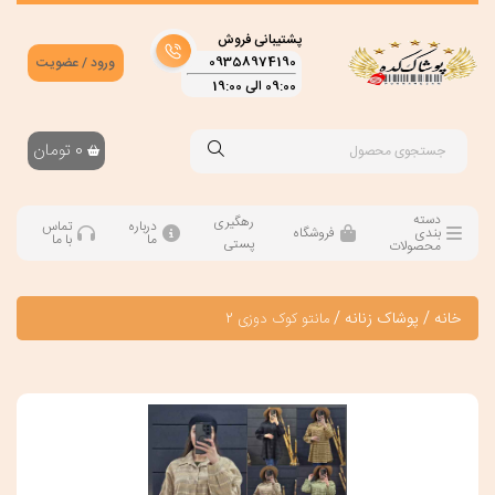
پشتیبانی فروش
09358974190
ورود / عضویت
09:00 الی 19:00
0
تومان
دسته
رهگیری
درباره
تماس
بندی
فروشگاه
ما
با ما
پستی
محصولات
خانه
/
پوشاک زنانه
/
مانتو کوک دوزی 2