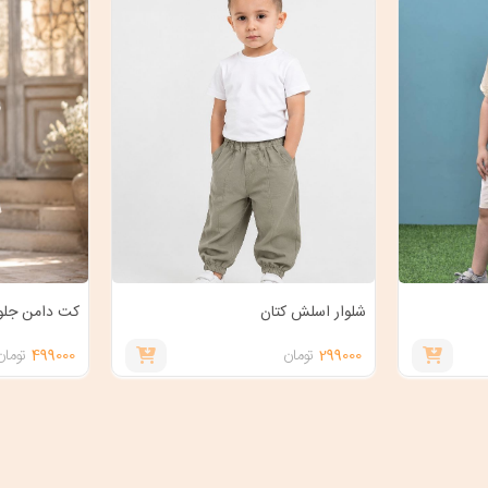
شلوار اسلش کتان
کت دامن جلو
299000
تومان
499000
تومان