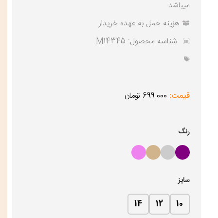
میباشد
هزینه حمل به عهده خریدار
شناسه محصول:
M14345
قیمت:
699.000 تومان
رنگ
سایز
14
12
10