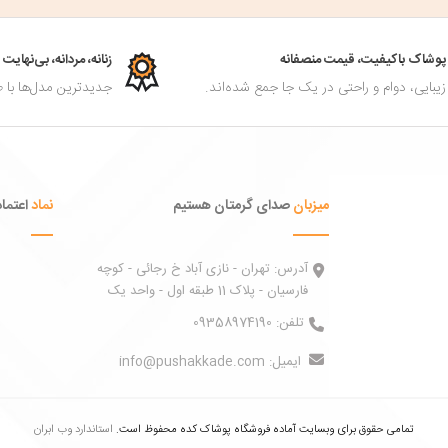
پوشاک باکیفیت، قیمت منصفانه
زنانه، مردانه، بی‌نهای
زیبایی، دوام و راحتی در یک جا جمع شده‌اند.
جدیدترین مدل‌ها با ط
میزبان
صدای گرمتان هستیم
نماد
اعتماد
آدرس:
تهران - نازی آباد خ رجائی - کوچه
فارسیان - پلاک 11 طبقه اول - واحد یک
تلفن:
09358974190
ایمیل:
info@pushakkade.com
تمامی حقوق برای وبسایت آماده فروشگاه پوشاک کده محفوظ است.
استاندارد وب ابران