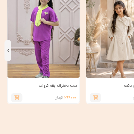
 دکمه
ست دخترانه یقه کروات
299000
تومان