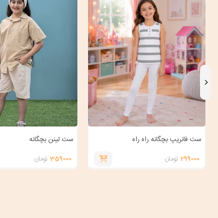
ست فانریپ بچگانه راه راه
ست لینن بچگانه
299000
تومان
359000
تومان