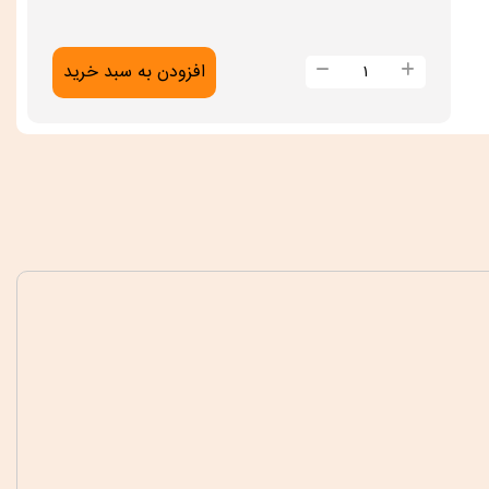
وست
افزودن به سبد خرید
و
شلوار
کتان
بچگانه
نگین
دار
عدد