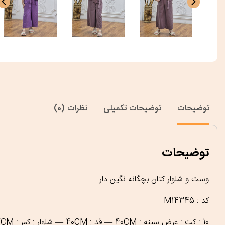
توضیحات
توضیحات تکمیلی
نظرات (0)
توضیحات
وست و شلوار کتان بچگانه نگین دار
کد : M14345
10 : کت : عرض سینه : 40CM — قد : 40CM — شلوار : کمر : 27CM — دور ران : 50CM — قد : 70CM